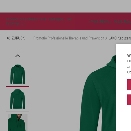
Promotio Professionelle Therapie und
TASCHEN/ RUCKS
Prävention
Promotio Professionelle Therapie und Prävention
JAKO Kapuzens
ZURÜCK
W
Du
an
Co