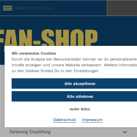
Murgtal Panthers Fans
Wir verwenden Cookies
Durch die Analyse der Besucherdaten können wir dir personalisierte
Inhalte anzeigen und unsere Website verbessern. Weitere Informati
zu den Cookies findest Du in den Einstellungen.
Willkommen im Fanshop der Murgtal Panthers
Alle akzeptieren
Alle ablehnen
mehr Infos
Farbe
Datenschutz
Impressum