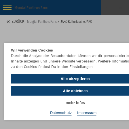
Murgtal Panthers Fans
ZURÜCK
Murgtal Panthers Fans
JAKO Kulturtasche JAKO
Wir verwenden Cookies
Durch die Analyse der Besucherdaten können wir dir personalisierte
Inhalte anzeigen und unsere Website verbessern. Weitere Informati
zu den Cookies findest Du in den Einstellungen.
Alle akzeptieren
Alle ablehnen
mehr Infos
Datenschutz
Impressum