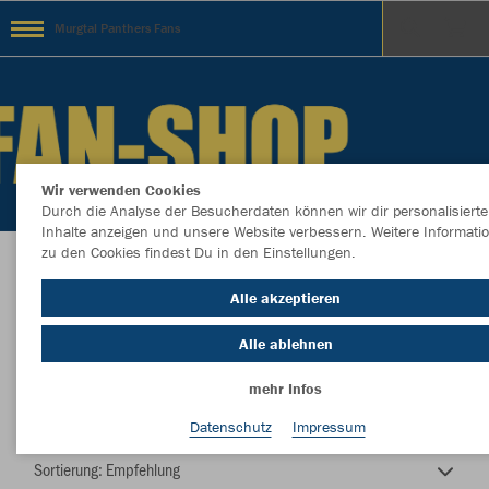
Murgtal Panthers Fans
Wir verwenden Cookies
Durch die Analyse der Besucherdaten können wir dir personalisierte
Inhalte anzeigen und unsere Website verbessern. Weitere Informati
zu den Cookies findest Du in den Einstellungen.
Willkommen im Fanshop der Murgtal Panthers
Alle akzeptieren
Alle ablehnen
mehr Infos
Nachhaltig
Farbe
Datenschutz
Impressum