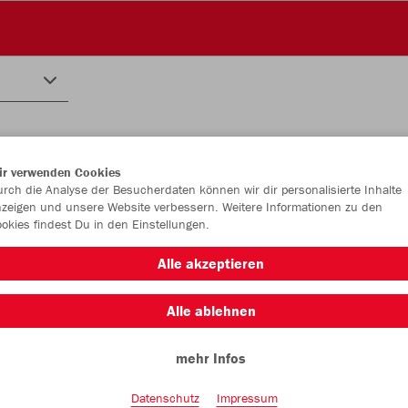
ir verwenden Cookies
rch die Analyse der Besucherdaten können wir dir personalisierte Inhalte
zeigen und unsere Website verbessern. Weitere Informationen zu den
okies findest Du in den Einstellungen.
Alle akzeptieren
Alle ablehnen
mehr Infos
Datenschutz
Impressum