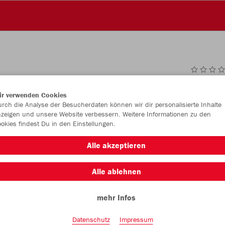
JAK
ir verwenden Cookies
rch die Analyse der Besucherdaten können wir dir personalisierte Inhalte
zeigen und unsere Website verbessern. Weitere Informationen zu den
okies findest Du in den Einstellungen.
Einzelau
Alle akzeptieren
Größe (54,
Alle ablehnen
37
mehr Infos
Datenschutz
Impressum