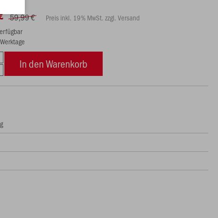
€
59,99 €
Preis inkl. 19% MwSt. zzgl. Versand
verfügbar
3 Werktage
In den Warenkorb
ng