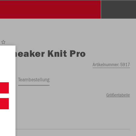
O
Sneaker Knit Pro
Artikelnummer:
5917
ftrag
Teambestellung
Größentabelle
99 €)