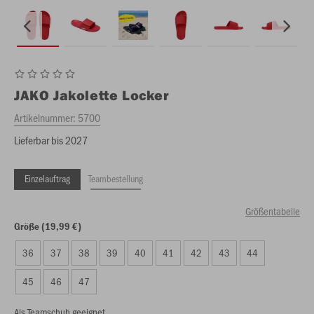
JAKO
Jakolette Locker
Artikelnummer:
5700
Lieferbar bis 2027
Einzelauftrag
Teambestellung
Größentabelle
Größe (19,99 €)
36
37
38
39
40
41
42
43
44
45
46
47
Als Teamschuh geeignet