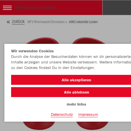
MTV Rheinwacht Dinslaken
ZURÜCK
MTV Rheinwacht Dinslaken
JAKO Jakolette Locker
Wir verwenden Cookies
Durch die Analyse der Besucherdaten können wir dir personalisierte
Inhalte anzeigen und unsere Website verbessern. Weitere Informati
zu den Cookies findest Du in den Einstellungen.
Alle akzeptieren
Alle ablehnen
mehr Infos
Datenschutz
Impressum