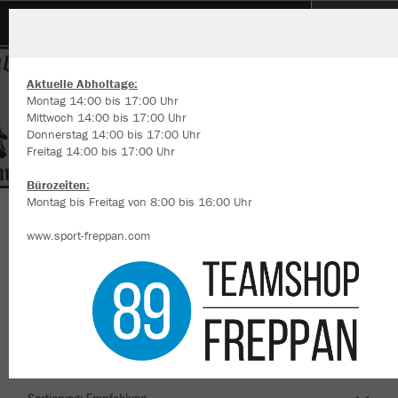
Motorradclub Obergimpern
Aktuelle Abholtage:
Montag 14:00 bis 17:00 Uhr
Mittwoch 14:00 bis 17:00 Uhr
Donnerstag 14:00 bis 17:00 Uhr
Freitag 14:00 bis 17:00 Uhr
Wir verwenden Cookies
Durch die Analyse der Besucherdaten können wir dir personalisierte
Bürozeiten:
Inhalte anzeigen und unsere Website verbessern. Weitere Informati
Montag bis Freitag von 8:00 bis 16:00 Uhr
zu den Cookies findest Du in den Einstellungen.
Herzlich Willkommen im Teamshop
www.sport-freppan.com
Alle akzeptieren
Motorradclub Obergimpern
Alle ablehnen
mehr Infos
Farbe
Datenschutz
Impressum