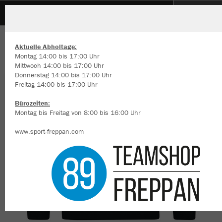
Motorradclub Obergimpern
ZURÜCK
Motorradclub Obergimpern
JAKO Sweat Doubletex
Aktuelle Abholtage:
Montag 14:00 bis 17:00 Uhr
Mittwoch 14:00 bis 17:00 Uhr
Donnerstag 14:00 bis 17:00 Uhr
Freitag 14:00 bis 17:00 Uhr
Wir verwenden Cookies
Durch die Analyse der Besucherdaten können wir dir personalisierte
Bürozeiten:
Inhalte anzeigen und unsere Website verbessern. Weitere Informati
Montag bis Freitag von 8:00 bis 16:00 Uhr
zu den Cookies findest Du in den Einstellungen.
www.sport-freppan.com
Alle akzeptieren
Alle ablehnen
mehr Infos
Datenschutz
Impressum