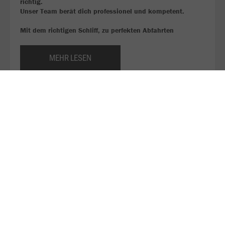
richtig.
Unser Team berät dich professionel und kompetent.
Mit dem richtigen Schliff, zu perfekten Abfahrten
MEHR LESEN
Hier findest du unsere Preisliste für die Wintersaison
2025/26!
Ski oder Snowborden, aber noch keine Ausrüstung?
Bei uns kannst du es ausleihen!