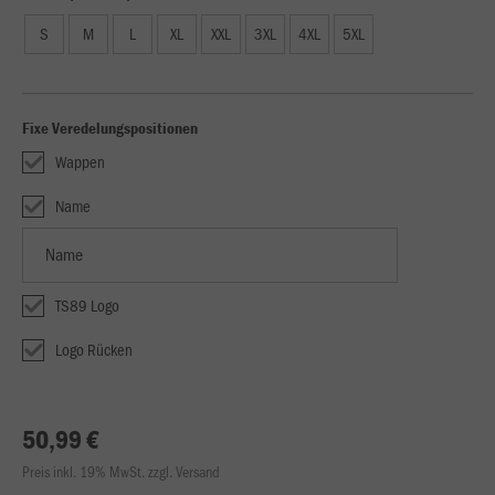
S
M
L
XL
XXL
3XL
4XL
5XL
Fixe Veredelungspositionen
Wappen
Name
TS89 Logo
Logo Rücken
50,99 €
Preis inkl. 19% MwSt. zzgl. Versand