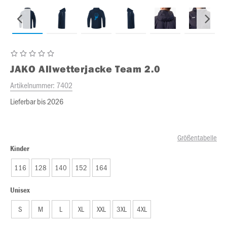
JAKO
Allwetterjacke Team 2.0
Artikelnummer:
7402
Lieferbar bis 2026
Größentabelle
Kinder
116
128
140
152
164
Unisex
S
M
L
XL
XXL
3XL
4XL