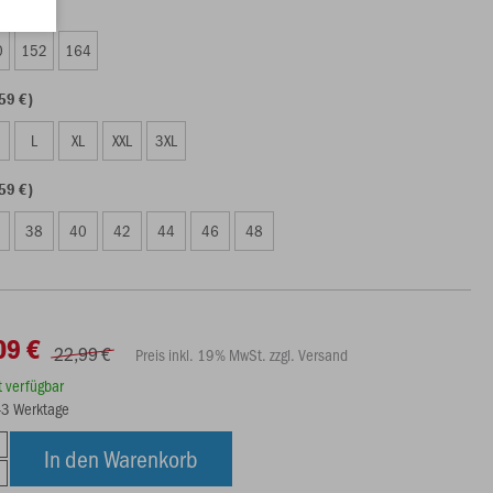
09 €)
0
152
164
59 €)
L
XL
XXL
3XL
59 €)
38
40
42
44
46
48
09 €
22,99 €
Preis inkl. 19% MwSt. zzgl. Versand
rt verfügbar
1-3 Werktage
In den Warenkorb