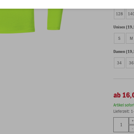
Kinder (16,
128
14
Unisex (19,
S
M
Damen (19,
34
36
ab 16,
Artikel sofo
Lieferzeit: 