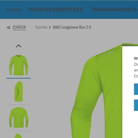
TRAININGSOBERTEILE
TRAININGSHOSEN
Teamfex
Teamfex
JAKO Longsleeve Run 2.0
ZURÜCK
W
Du
an
Co