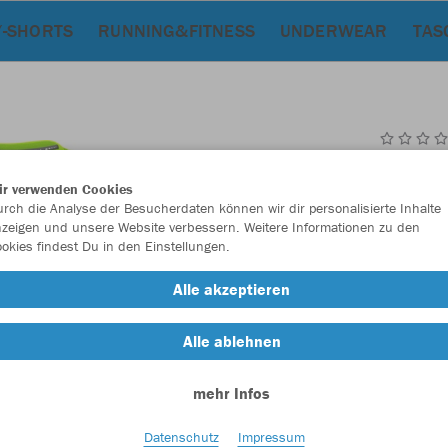
/-SHORTS
RUNNING&FITNESS
UNDERWEAR
TAS
JAK
ir verwenden Cookies
rch die Analyse der Besucherdaten können wir dir personalisierte Inhalte
neongrün
zeigen und unsere Website verbessern. Weitere Informationen zu den
okies findest Du in den Einstellungen.
Alle akzeptieren
Alle ablehnen
Einzelau
mehr Infos
Datenschutz
Impressum