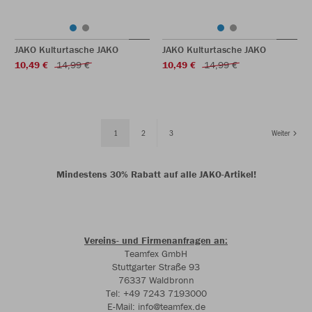
JAKO Kulturtasche JAKO
JAKO Kulturtasche JAKO
10,49 €
14,99 €
10,49 €
14,99 €
1
2
3
Weiter
Mindestens 30% Rabatt auf alle JAKO-Artikel!
Vereins- und Firmenanfragen an:
Teamfex GmbH
Stuttgarter Straße 93
76337 Waldbronn
Tel: +49 7243 7193000
E-Mail: info@teamfex.de