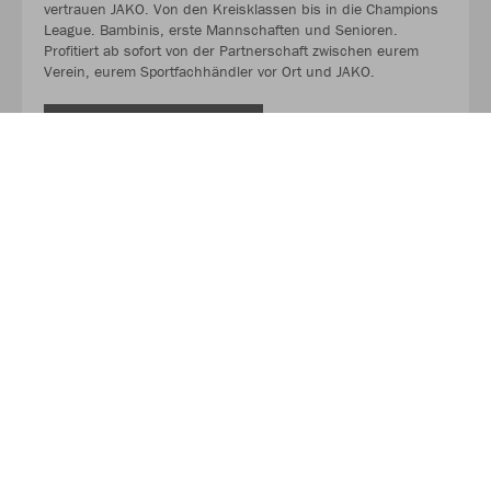
vertrauen JAKO. Von den Kreisklassen bis in die Champions
League. Bambinis, erste Mannschaften und Senioren.
Profitiert ab sofort von der Partnerschaft zwischen eurem
Verein, eurem Sportfachhändler vor Ort und JAKO.
MEHR LESEN
Über JAKO
Aus der Garage zum führenden Teamsport-Ausrüster. Die
Erfolgsgeschichte von JAKO beginnt 1989 und dauert bis