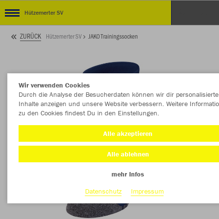
Hützemerter SV
ZURÜCK
Hützemerter SV
JAKO Trainingssocken
Wir verwenden Cookies
Durch die Analyse der Besucherdaten können wir dir personalisierte
Inhalte anzeigen und unsere Website verbessern. Weitere Informati
zu den Cookies findest Du in den Einstellungen.
Alle akzeptieren
Alle ablehnen
mehr Infos
Datenschutz
Impressum