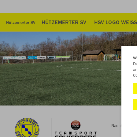
HÜTZEMERTER SV
HSV LOGO WEISS
Hützemerter SV
W
Du
an
Co
Nachhaltig