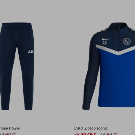
rhose Power
JAKO Ziptop Iconic
34,99 €
ab 40,49 €
44,99 €