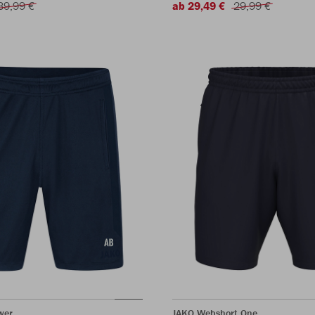
39,99 €
ab 29,49 €
29,99 €
wer
JAKO Webshort One