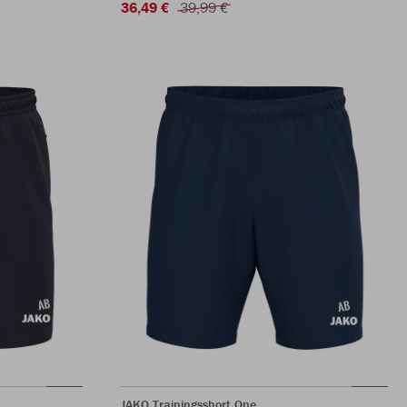
36,49 €
39,99 €
JAKO Trainingsshort One