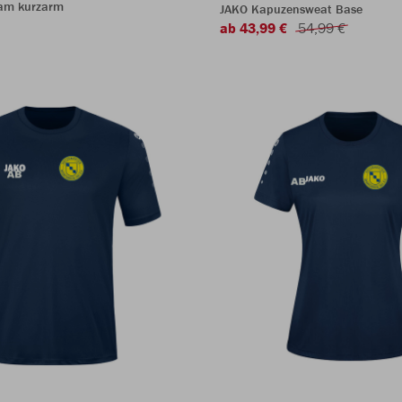
eam kurzarm
JAKO Kapuzensweat Base
ab 43,99 €
54,99 €