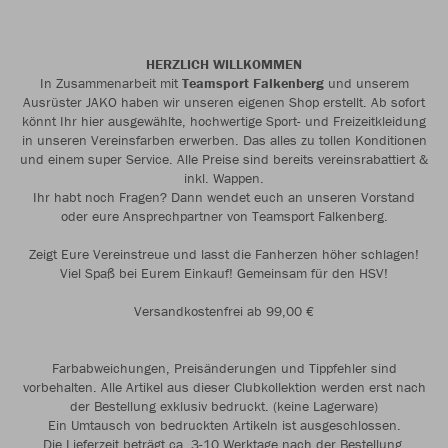
HERZLICH WILLKOMMEN
In Zusammenarbeit mit
Teamsport Falkenberg
und unserem
Ausrüster JAKO haben wir unseren eigenen Shop erstellt. Ab sofort
könnt Ihr hier ausgewählte, hochwertige Sport- und Freizeitkleidung
in unseren Vereinsfarben erwerben. Das alles zu tollen Konditionen
und einem super Service. Alle Preise sind bereits vereinsrabattiert &
inkl. Wappen.
Ihr habt noch Fragen? Dann wendet euch an unseren Vorstand
oder eure Ansprechpartner von Teamsport Falkenberg.
Zeigt Eure Vereinstreue und lasst die Fanherzen höher schlagen!
Viel Spaß bei Eurem Einkauf! Gemeinsam für den HSV!
Versandkostenfrei ab 99,00 €
Farbabweichungen, Preisänderungen und Tippfehler sind
vorbehalten. Alle Artikel aus dieser Clubkollektion werden erst nach
der Bestellung exklusiv bedruckt. (keine Lagerware)
Ein Umtausch von bedruckten Artikeln ist ausgeschlossen.
Die Lieferzeit beträgt ca. 3-10 Werktage nach der Bestellung.