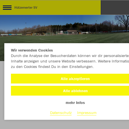
Hützemerter SV
Wir verwenden Cookies
Durch die Analyse der Besucherdaten können wir dir personalisierte
Inhalte anzeigen und unsere Website verbessern. Weitere Informati
zu den Cookies findest Du in den Einstellungen.
Der Shop für Groß & Klein Gemeinsam für den
Alle akzeptieren
HSV!
Alle ablehnen
mehr Infos
Nachhaltig
Farbe
Datenschutz
Impressum