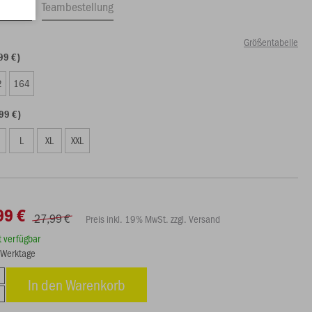
ftrag
Teambestellung
Größentabelle
99 €)
2
164
99 €)
L
XL
XXL
99 €
27,99 €
Preis inkl. 19% MwSt. zzgl. Versand
rt verfügbar
5 Werktage
In den Warenkorb