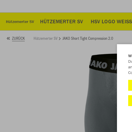
HÜTZEMERTER SV
HSV LOGO WEISS
Hützemerter SV
Hützemerter SV
JAKO Short Tight Compression 2.0
ZURÜCK
W
Du
an
Co