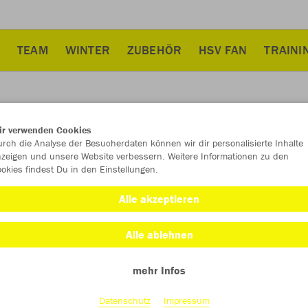
TEAM
WINTER
ZUBEHÖR
HSV FAN
TRAINI
ir verwenden Cookies
JAK
rch die Analyse der Besucherdaten können wir dir personalisierte Inhalte
zeigen und unsere Website verbessern. Weitere Informationen zu den
2.0
okies findest Du in den Einstellungen.
steingrau
Alle akzeptieren
Alle ablehnen
mehr Infos
Datenschutz
Impressum