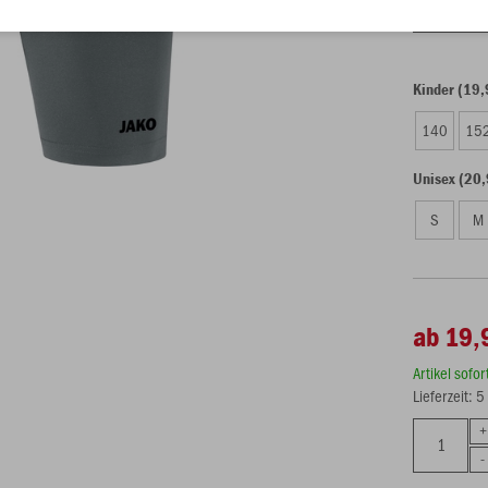
Einzelau
Kinder (19,
140
15
Unisex (20,
S
M
ab 19,
Artikel sofo
Lieferzeit: 