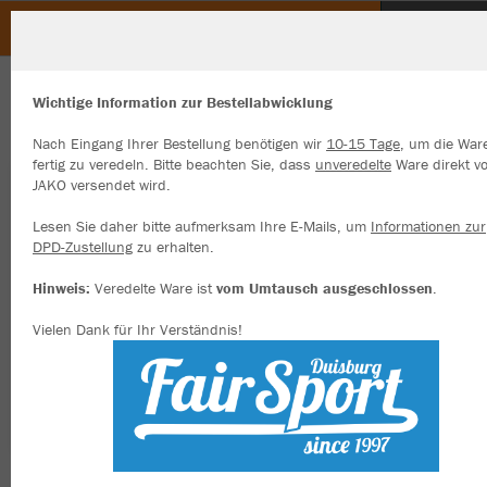
Heimat- und Schützenbund Osterath
ZURÜCK
Heimat- und Schützenbund Osterath
JAKO T-Shirt Doubletex
Wichtige Information zur Bestellabwicklung
Nach Eingang Ihrer Bestellung benötigen wir
10-15 Tage
, um die War
fertig zu veredeln. Bitte beachten Sie, dass
unveredelte
Ware direkt v
JAKO versendet wird.
Wir verwenden Cookies
Durch die Analyse der Besucherdaten können wir dir personalisierte
Lesen Sie daher bitte aufmerksam Ihre E-Mails, um
Informationen zur
Inhalte anzeigen und unsere Website verbessern. Weitere Informati
DPD-Zustellung
zu erhalten.
zu den Cookies findest Du in den Einstellungen.
Hinweis:
Veredelte Ware ist
vom Umtausch ausgeschlossen
.
Alle akzeptieren
Vielen Dank für Ihr Verständnis!
Alle ablehnen
mehr Infos
Datenschutz
Impressum