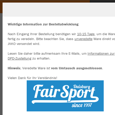
Heimat- und Schützenbund Osterath
ZURÜCK
Heimat- und Schützenbund Osterath
JAKO T-Shirt Doubletex
Wichtige Information zur Bestellabwicklung
Nach Eingang Ihrer Bestellung benötigen wir
10-15 Tage
, um die War
fertig zu veredeln. Bitte beachten Sie, dass
unveredelte
Ware direkt v
JAKO versendet wird.
Wir verwenden Cookies
Durch die Analyse der Besucherdaten können wir dir personalisierte
Lesen Sie daher bitte aufmerksam Ihre E-Mails, um
Informationen zur
Inhalte anzeigen und unsere Website verbessern. Weitere Informati
DPD-Zustellung
zu erhalten.
zu den Cookies findest Du in den Einstellungen.
Hinweis:
Veredelte Ware ist
vom Umtausch ausgeschlossen
.
Alle akzeptieren
Vielen Dank für Ihr Verständnis!
Alle ablehnen
mehr Infos
Datenschutz
Impressum