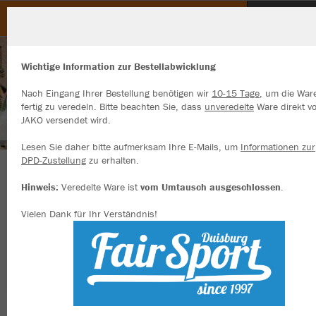
Heimat- und Schützenbund Osterath
Wichtige Information zur Bestellabwicklung
Nach Eingang Ihrer Bestellung benötigen wir
10-15 Tage
, um die War
fertig zu veredeln. Bitte beachten Sie, dass
unveredelte
Ware direkt v
JAKO versendet wird.
Wir verwenden Cookies
Durch die Analyse der Besucherdaten können wir dir personalisierte
Lesen Sie daher bitte aufmerksam Ihre E-Mails, um
Informationen zur
Inhalte anzeigen und unsere Website verbessern. Weitere Informati
DPD-Zustellung
zu erhalten.
zu den Cookies findest Du in den Einstellungen.
Herzlich Willkommen im Online-Shop des
Hinweis:
Veredelte Ware ist
vom Umtausch ausgeschlossen
.
Alle akzeptieren
Heimat- und Schützenbundes Osterath 1955
Vielen Dank für Ihr Verständnis!
Alle ablehnen
e.V.
mehr Infos
Datenschutz
Impressum
Farbe