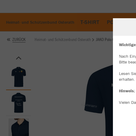
T-SHIRT
POLO
ZI
Heimat- und Schützenbund Osterath
Heimat- und Schützenbund Osterath
JAKO Polo Organic
ZURÜCK
Wichtige
Nach Ein
W
Bitte bea
Du
an
Lesen Si
Co
erhalten.
Hinweis:
Vielen Da