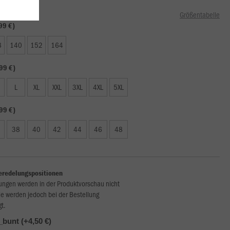
Größentabelle
99 €)
8
140
152
164
99 €)
L
XL
XXL
3XL
4XL
5XL
99 €)
38
40
42
44
46
48
eredelungspositionen
ungen werden in der Produktvorschau nicht
ie werden jedoch bei der Bestellung
gt.
bunt (+4,50 €)