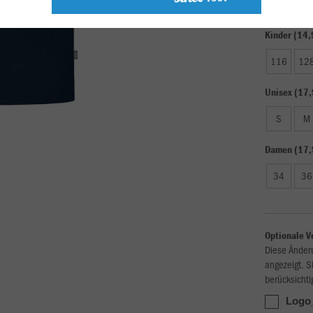
Kinder (14,
116
12
Unisex (17,
S
M
Damen (17,
34
36
Optionale V
Diese Änder
angezeigt. S
berücksichti
Logo_