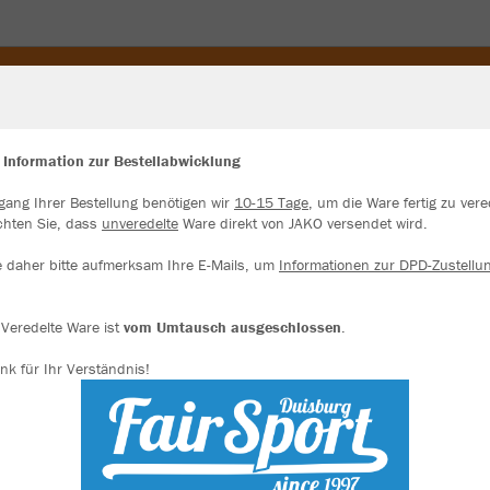
P-SWEAT
SWEATSHIRT
HOODY
KAPUZENJACKE
 Information zur Bestellabwicklung
gang Ihrer Bestellung benötigen wir
10-15 Tage
, um die Ware fertig zu vere
ir verwenden Cookies
chten Sie, dass
unveredelte
Ware direkt von JAKO versendet wird.
JAK
rch die Analyse der Besucherdaten können wir dir personalisierte Inhalte
zeigen und unsere Website verbessern. Weitere Informationen zu den
e daher bitte aufmerksam Ihre E-Mails, um
Informationen zur DPD-Zustellu
okies findest Du in den Einstellungen.
marine
Alle akzeptieren
Veredelte Ware ist
vom Umtausch ausgeschlossen
.
nk für Ihr Verständnis!
Alle ablehnen
mehr Infos
Einzelau
Datenschutz
Impressum