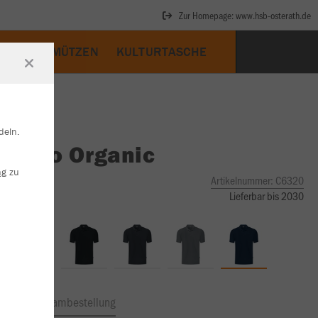
Zur Homepage: www.hsb-osterath.de
CAPS & MÜTZEN
KULTURTASCHE
deln.
O
Polo Organic
ng
zu
Artikelnummer:
C6320
Lieferbar bis 2030
ftrag
Teambestellung