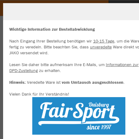
Heimat- und Schützenbund Osterath
ZURÜCK
Heimat- und Schützenbund Osterath
JAKO Polo Organic
Wichtige Information zur Bestellabwicklung
Nach Eingang Ihrer Bestellung benötigen wir
10-15 Tage
, um die War
fertig zu veredeln. Bitte beachten Sie, dass
unveredelte
Ware direkt v
JAKO versendet wird.
Wir verwenden Cookies
Durch die Analyse der Besucherdaten können wir dir personalisierte
Lesen Sie daher bitte aufmerksam Ihre E-Mails, um
Informationen zur
Inhalte anzeigen und unsere Website verbessern. Weitere Informati
DPD-Zustellung
zu erhalten.
zu den Cookies findest Du in den Einstellungen.
Hinweis:
Veredelte Ware ist
vom Umtausch ausgeschlossen
.
Alle akzeptieren
Vielen Dank für Ihr Verständnis!
Alle ablehnen
mehr Infos
Datenschutz
Impressum