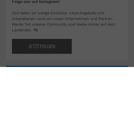
Folge uns auf Instagram!
Dort teilen wir lustige Einblicke, neue Angebote und
Inspirationen rund um unser Unternehmen und Partner.
Werde Teil unserer Community und bleibe immer auf dem
Laufenden. 📲
JETZT FOLGEN
Sei ein Teil unseres WhatsApp-Kanals!