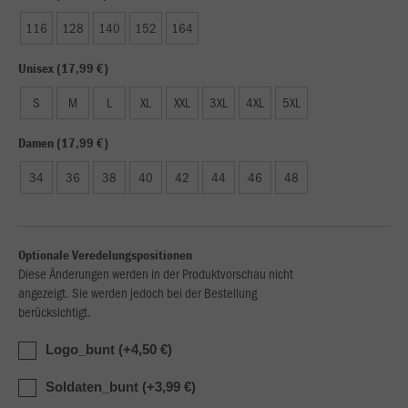
116
128
140
152
164
Unisex (17,99 €)
S
M
L
XL
XXL
3XL
4XL
5XL
Damen (17,99 €)
34
36
38
40
42
44
46
48
Optionale Veredelungspositionen
Diese Änderungen werden in der Produktvorschau nicht
angezeigt. Sie werden jedoch bei der Bestellung
berücksichtigt.
Logo_bunt (+4,50 €)
Soldaten_bunt (+3,99 €)