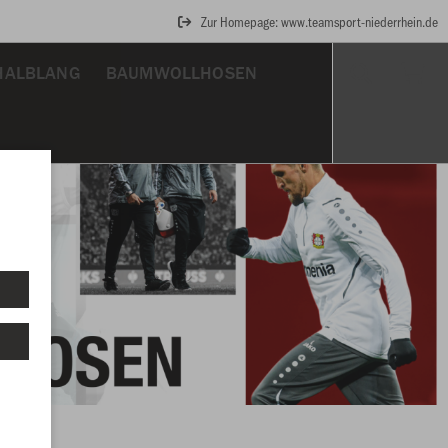
Zur Homepage: www.teamsport-niederrhein.de
HALBLANG
BAUMWOLLHOSEN