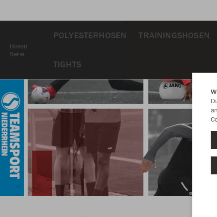
POLYESTERHOSEN
TRAININGSHOSEN
Hosen
Serie
TIGHTS
W
Du
an
Co