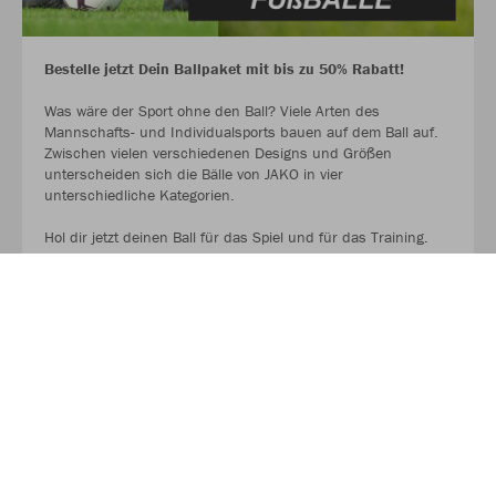
Bestelle jetzt Dein Ballpaket mit bis zu 50% Rabatt!
Was wäre der Sport ohne den Ball? Viele Arten des
Mannschafts- und Individualsports bauen auf dem Ball auf.
Zwischen vielen verschiedenen Designs und Größen
unterscheiden sich die Bälle von JAKO in vier
unterschiedliche Kategorien.
Hol dir jetzt deinen Ball für das Spiel und für das Training.
AUF GEHT ES ZU DEN BALLPAKETEN!