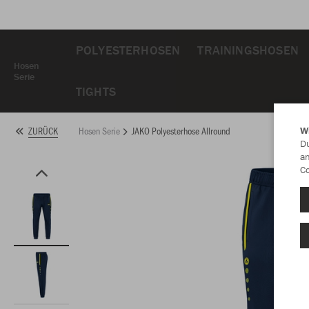
POLYESTERHOSEN
TRAININGSHOSEN
Hosen
Serie
TIGHTS
Hosen Serie
JAKO Polyesterhose Allround
ZURÜCK
W
Du
an
Co