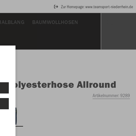
Zur Homepage: www.teamsport-niederrhein.de
HALBLANG
BAUMWOLLHOSEN
O
Polyesterhose Allround
ngelb
Artikelnummer:
9289