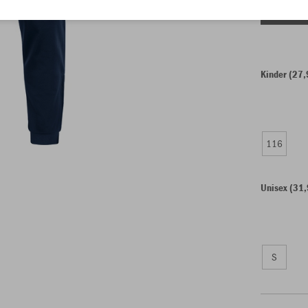
Einzelau
Kinder (27,
116
Unisex (31,
S