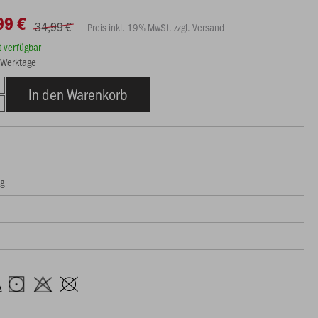
99 €
34,99 €
Preis inkl. 19% MwSt. zzgl. Versand
rt verfügbar
3 Werktage
In den Warenkorb
ng