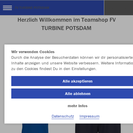
FV TURBINE POTSDAM
Herzlich Willkommen im Teamshop FV
TURBINE POTSDAM
Wir verwenden Cookies
Nachhaltig
Farbe
Durch die Analyse der Besucherdaten können wir dir personalisierte
Inhalte anzeigen und unsere Website verbessern. Weitere Informati
zu den Cookies findest Du in den Einstellungen.
Alle akzeptieren
Alle ablehnen
mehr Infos
Datenschutz
Impressum