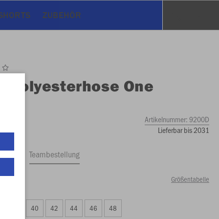
 SHORTS
ZUBEHÖR
O
Polyesterhose One
en
Artikelnummer:
9200D
Lieferbar bis 2031
ftrag
Teambestellung
Größentabelle
99 €)
38
40
42
44
46
48