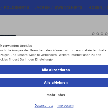
 / POLOSHIRTS
JACKEN / SWEATSHIRTS
HOSEN /
JAK
ir verwenden Cookies
Dam
rch die Analyse der Besucherdaten können wir dir personalisierte Inhalte
zeigen und unsere Website verbessern. Weitere Informationen zu den
okies findest Du in den Einstellungen.
Alle akzeptieren
Einzelau
Alle ablehnen
Damen (17,
mehr Infos
34
36
Datenschutz
Impressum