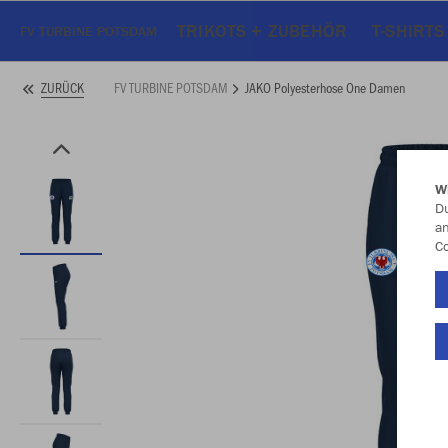
TRIKOTS + ZUBEHÖR
T-SHIRTS
FV TURBINE POTSDAM
FV TURBINE POTSDAM
JAKO Polyesterhose One Damen
ZURÜCK
W
Du
an
Co