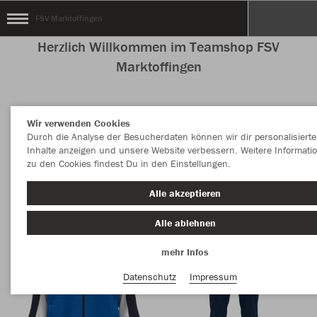
FSV Marktoffingen
Herzlich Willkommen im Teamshop FSV
Marktoffingen
Wir verwenden Cookies
Nachhaltig
Farbe
Durch die Analyse der Besucherdaten können wir dir personalisierte
Inhalte anzeigen und unsere Website verbessern. Weitere Informati
zu den Cookies findest Du in den Einstellungen.
Alle akzeptieren
Alle ablehnen
mehr Infos
Datenschutz
Impressum