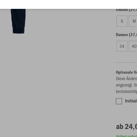
Unisex (27,
S
M
Damen (27,
34
40
Optionale V
Diese Änder
angezeigt. S
berücksichti
Initia
ab 24,
Artikel sofo