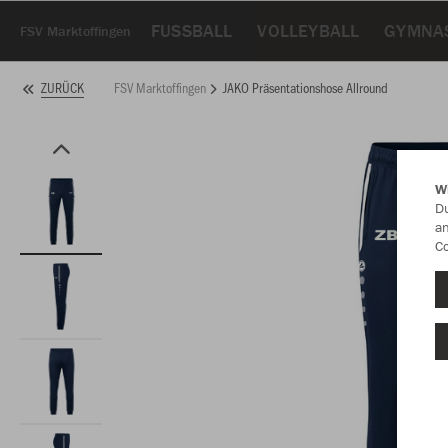
FUSSBALL
VOLLEYBALL
GYMNA
FSV Marktoffingen
FSV Marktoffingen
JAKO Präsentationshose Allround
ZURÜCK
W
Du
an
Co