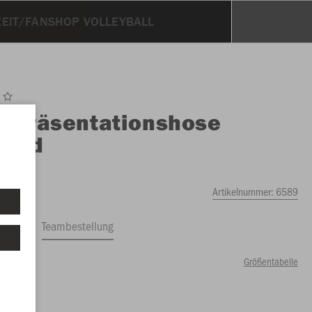
ZEIT/FANSHOP VOLLEYBALL
O
Präsentationshose
ound
Artikelnummer:
6589
ftrag
Teambestellung
Größentabelle
00 €)