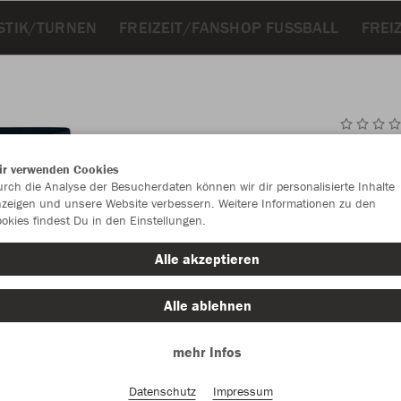
STIK/TURNEN
FREIZEIT/FANSHOP FUSSBALL
FREI
JAK
ir verwenden Cookies
Allr
rch die Analyse der Besucherdaten können wir dir personalisierte Inhalte
zeigen und unsere Website verbessern. Weitere Informationen zu den
mit Ripp
okies findest Du in den Einstellungen.
Alle akzeptieren
Einzelau
Alle ablehnen
mehr Infos
Kinder (24,
128
Datenschutz
Impressum