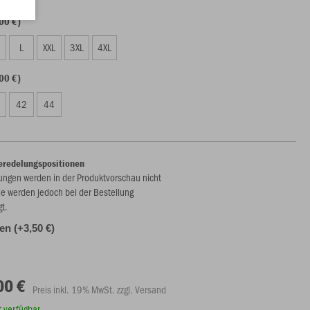
00 €)
L
XXL
3XL
4XL
00 €)
42
44
eredelungspositionen
ungen werden in der Produktvorschau nicht
ie werden jedoch bei der Bestellung
gt.
len (+3,50 €)
00 €
Preis inkl. 19% MwSt. zzgl. Versand
rt verfügbar