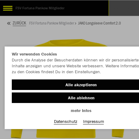
FSV Fortuna Pankow Mitglieder
ZURÜCK
FSV Fortuna Pankow Mitglieder
JAKO Longsleeve Comfort 2.0
Wir verwenden Cookies
Durch die Analyse der Besucherdaten können wir dir personalisierte
Inhalte anzeigen und unsere Website verbessern. Weitere Informati
zu den Cookies findest Du in den Einstellungen.
Alle akzeptieren
Alle ablehnen
mehr Infos
Datenschutz
Impressum