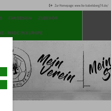
Zur Homepage: www.fsv-babelsberg74.de/
S
FANDESIGN
ZUBEHÖR
E - MADE IN EUROPE