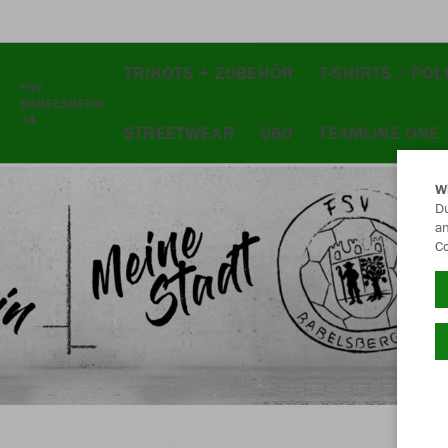
TRIKOTS + ZUBEHÖR
T-SHIRTS / PO
FSV
BABELSBERG
74
STREETWEAR
Ü60
TEAMLINE ONE
W
Du
an
Co