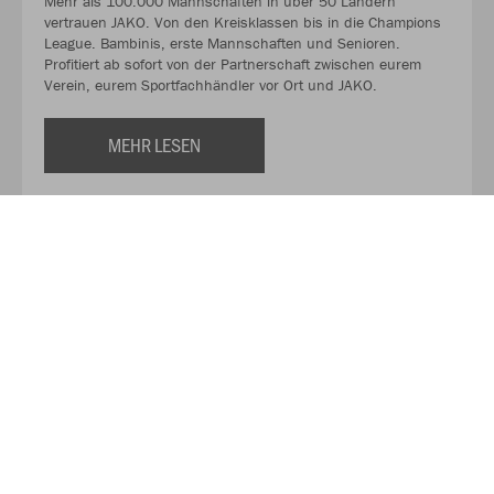
Mehr als 100.000 Mannschaften in über 50 Ländern
vertrauen JAKO. Von den Kreisklassen bis in die Champions
League. Bambinis, erste Mannschaften und Senioren.
Profitiert ab sofort von der Partnerschaft zwischen eurem
Verein, eurem Sportfachhändler vor Ort und JAKO.
MEHR LESEN
Über JAKO
Aus der Garage zum führenden Teamsport-Ausrüster. Die
Erfolgsgeschichte von JAKO beginnt 1989 und dauert bis