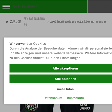
FSV BABELSBERG 74
FSV BABELSBERG
ZURÜCK
JAKO Sporthose Manchester 2.0 ohne Innenslip
74
Wir verwenden Cookies
Durch die Analyse der Besucherdaten können wir dir personalisierte
Inhalte anzeigen und unsere Website verbessern. Weitere Informati
zu den Cookies findest Du in den Einstellungen.
Alle akzeptieren
Alle ablehnen
mehr Infos
Datenschutz
Impressum