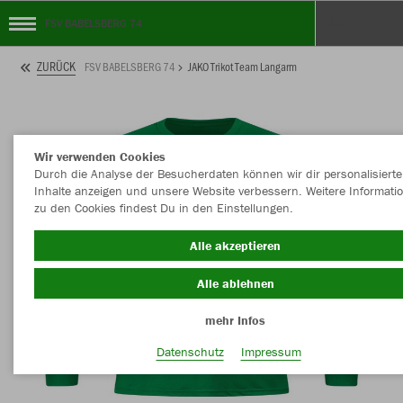
FSV BABELSBERG 74
ZURÜCK
FSV BABELSBERG 74
JAKO Trikot Team Langarm
Wir verwenden Cookies
Durch die Analyse der Besucherdaten können wir dir personalisierte
Inhalte anzeigen und unsere Website verbessern. Weitere Informati
zu den Cookies findest Du in den Einstellungen.
Alle akzeptieren
Alle ablehnen
mehr Infos
Datenschutz
Impressum