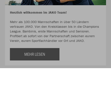
Herzlich willkommen im JAKO Team!
Mehr als 100.000 Mannschaften in über 50 Ländern
vertrauen JAKO. Von den Kreisklassen bis in die Champions
League. Bambinis, erste Mannschaften und Senioren.
Profitiert ab sofort von der Partnerschaft zwischen eurem
Verein, eurem Sportfachhändler vor Ort und JAKO.
MEHR LESEN