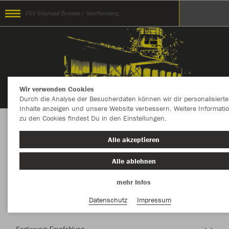
FSV Glückauf Brieske / Senftenberg
Wir verwenden Cookies
Durch die Analyse der Besucherdaten können wir dir personalisierte
Inhalte anzeigen und unsere Website verbessern. Weitere Informati
zu den Cookies findest Du in den Einstellungen.
Herzlich Willkommen im Teamshop FSV
Alle akzeptieren
Glückauf Brieske / Senftenberg
Alle ablehnen
mehr Infos
Nachhaltig
Farbe
Datenschutz
Impressum