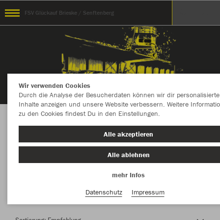
FSV Glückauf Brieske / Senftenberg
Wir verwenden Cookies
Durch die Analyse der Besucherdaten können wir dir personalisierte
Inhalte anzeigen und unsere Website verbessern. Weitere Informati
zu den Cookies findest Du in den Einstellungen.
Herzlich Willkommen im Teamshop FSV
Alle akzeptieren
Glückauf Brieske / Senftenberg
Alle ablehnen
mehr Infos
Nachhaltig
Farbe
Datenschutz
Impressum