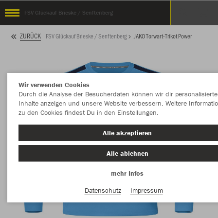
FSV Glückauf Brieske / Senftenberg
ZURÜCK
FSV Glückauf Brieske / Senftenberg
JAKO Torwart-Trikot Power
Wir verwenden Cookies
Durch die Analyse der Besucherdaten können wir dir personalisierte
Inhalte anzeigen und unsere Website verbessern. Weitere Informati
zu den Cookies findest Du in den Einstellungen.
Alle akzeptieren
Alle ablehnen
mehr Infos
Datenschutz
Impressum