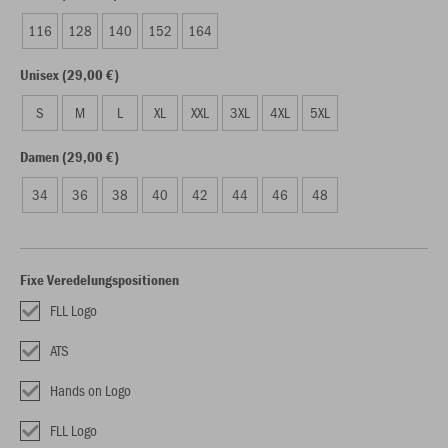
116
128
140
152
164
Unisex (29,00 €)
S
M
L
XL
XXL
3XL
4XL
5XL
Damen (29,00 €)
34
36
38
40
42
44
46
48
Fixe Veredelungspositionen
FLL Logo
ATS
Hands on Logo
FLL Logo