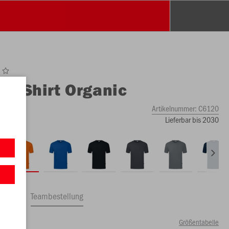
O
T-Shirt Organic
Artikelnummer:
C6120
Lieferbar bis 2030
ftrag
Teambestellung
Größentabelle