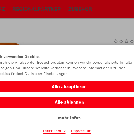
RE
REGIONALPARTNER
ZUBEHÖR
JAK
ir verwenden Cookies
rch die Analyse der Besucherdaten können wir dir personalisierte Inhalte
orange
zeigen und unsere Website verbessern. Weitere Informationen zu den
okies findest Du in den Einstellungen.
Alle akzeptieren
Alle ablehnen
Einzelau
mehr Infos
Datenschutz
Impressum