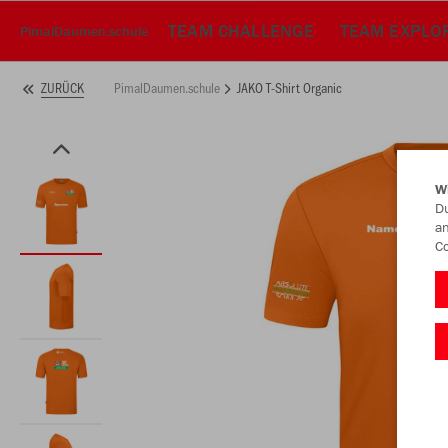
TEAM CHALLENGE
TEAM EXPLO
PimalDaumen.schule
PimalDaumen.schule
JAKO T-Shirt Organic
ZURÜCK
W
Du
an
Co