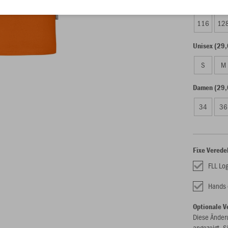
Kinder (28,
116
12
Unisex (29,
S
M
Damen (29,
34
36
Fixe Verede
FLL Lo
Hands 
Optionale V
Diese Änder
angezeigt. S