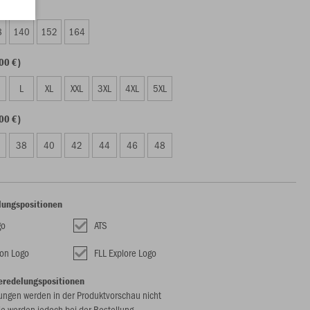
00 €)
8
140
152
164
00 €)
L
XL
XXL
3XL
4XL
5XL
00 €)
38
40
42
44
46
48
lungspositionen
go
ATS
on Logo
FLL Explore Logo
eredelungspositionen
ungen werden in der Produktvorschau nicht
ie werden jedoch bei der Bestellung