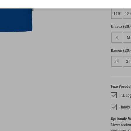
Kinder (28,
116
12
Unisex (29,
S
M
Damen (29,
34
36
Fixe Verede
FLL Lo
Hands 
Optionale V
Diese Änder
angezeigt. S