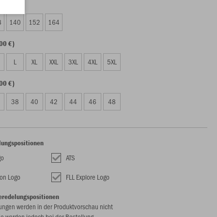
00 €)
8
140
152
164
00 €)
L
XL
XXL
3XL
4XL
5XL
00 €)
38
40
42
44
46
48
lungspositionen
go
ATS
on Logo
FLL Explore Logo
eredelungspositionen
ungen werden in der Produktvorschau nicht
ie werden jedoch bei der Bestellung