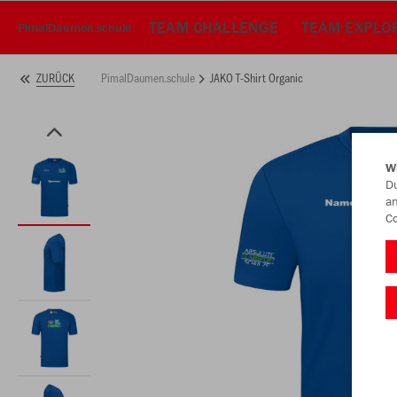
TEAM CHALLENGE
TEAM EXPLO
PimalDaumen.schule
PimalDaumen.schule
JAKO T-Shirt Organic
ZURÜCK
W
Du
an
Co