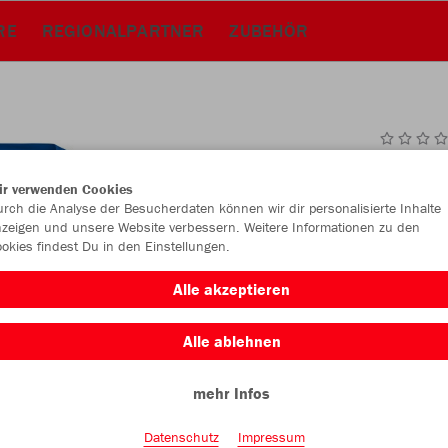
RE
REGIONALPARTNER
ZUBEHÖR
JAK
ir verwenden Cookies
rch die Analyse der Besucherdaten können wir dir personalisierte Inhalte
royal
zeigen und unsere Website verbessern. Weitere Informationen zu den
okies findest Du in den Einstellungen.
Alle akzeptieren
Alle ablehnen
Einzelau
mehr Infos
Datenschutz
Impressum