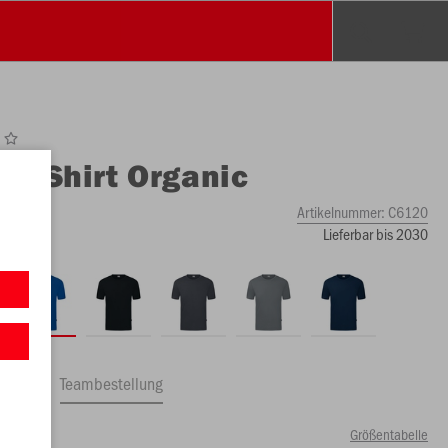
O
T-Shirt Organic
Artikelnummer:
C6120
Lieferbar bis 2030
ftrag
Teambestellung
Größentabelle