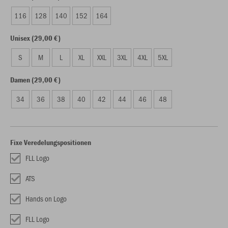
116
128
140
152
164
Unisex (29,00 €)
S
M
L
XL
XXL
3XL
4XL
5XL
Damen (29,00 €)
34
36
38
40
42
44
46
48
Fixe Veredelungspositionen
FLL Logo
ATS
Hands on Logo
FLL Logo