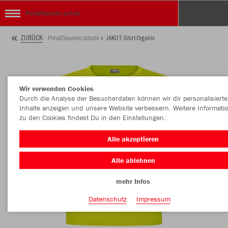
PimalDaumen.schule
ZURÜCK
PimalDaumen.schule
JAKO T-Shirt Organic
Wir verwenden Cookies
Durch die Analyse der Besucherdaten können wir dir personalisierte
Inhalte anzeigen und unsere Website verbessern. Weitere Informati
zu den Cookies findest Du in den Einstellungen.
Alle akzeptieren
Alle ablehnen
mehr Infos
Datenschutz
Impressum