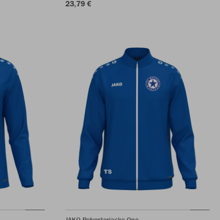
23,79 €
JAKO Polyesterjacke One