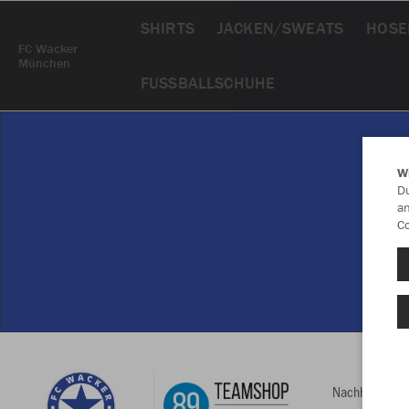
SHIRTS
JACKEN/SWEATS
HOSE
FC Wacker
München
FUSSBALLSCHUHE
W
Du
an
Co
Nachhaltig