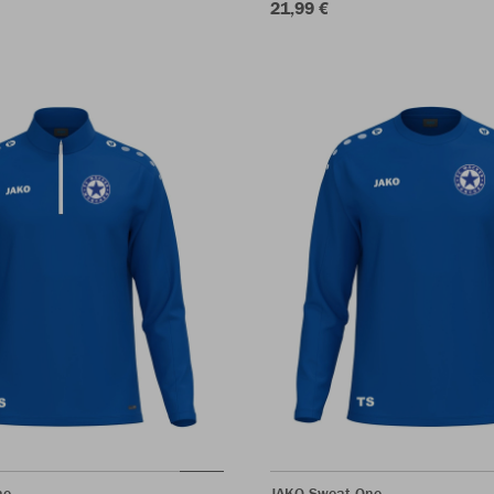
21,99 €
ne
JAKO Sweat One