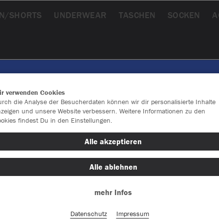
N/SHORTS
UNDERWEAR
TASCHEN
SOCKEN
A
ir verwenden Cookies
rch die Analyse der Besucherdaten können wir dir personalisierte Inhalte
zeigen und unsere Website verbessern. Weitere Informationen zu den
okies findest Du in den Einstellungen.
Alle akzeptieren
Alle ablehnen
mehr Infos
Farbe
Datenschutz
Impressum