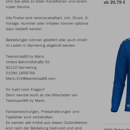
Und das alles zu tollen Konditionen und einem
ab 20,79 €
super Service.
Alle Preise sind vereinsrabattiert, inkl. Druck. lt.
Vorlage. Nummer oder Initialen können optional
dazu bestellt werden.
Bestellungen können geliefert oder auch direkt
im Laden in Germering abgeholt werden.
Teamshop89 by Mario
Untere Bahnhofstraße 55
82110 Germering
01590 1858769
Mario.Erb@teamshop89.com
Ihr habt noch Fragen?
Dann wendet euch an die Mitarbeiter von
Teamsport89 by Mario.
Farbabweichungen, Preisänderungen und
Tippfehler sind vorbehalten.
Es werden alle Artikel aus dieser Clubkollektion
erst nach der Bestellung bedruckt und sind
JAKO Ziptop O