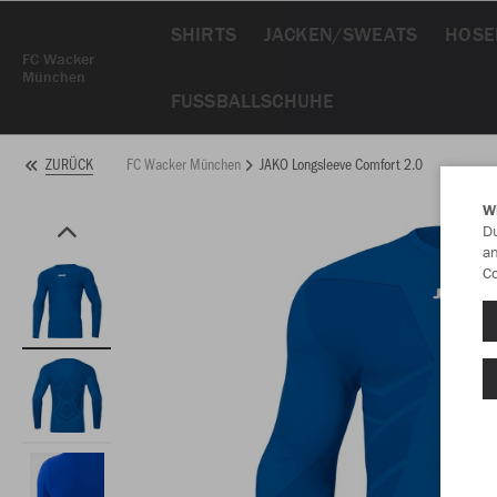
SHIRTS
JACKEN/SWEATS
HOSE
FC Wacker
München
FUSSBALLSCHUHE
FC Wacker München
JAKO Longsleeve Comfort 2.0
ZURÜCK
W
Du
an
Co