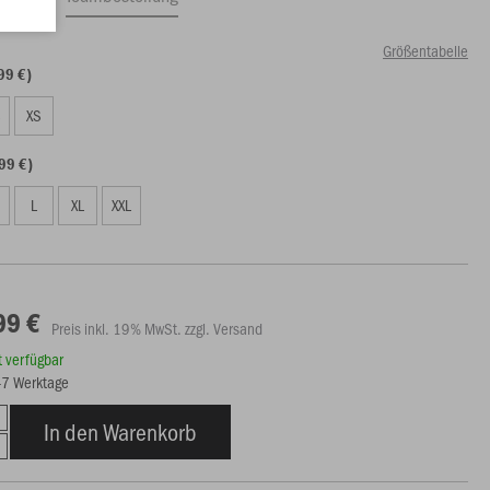
Größentabelle
99 €)
S
XS
99 €)
L
XL
XXL
99 €
Preis inkl. 19% MwSt. zzgl. Versand
rt verfügbar
5-7 Werktage
In den Warenkorb