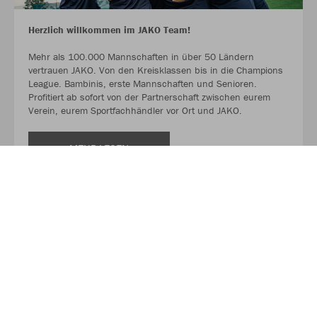
Herzlich willkommen im JAKO Team!
Mehr als 100.000 Mannschaften in über 50 Ländern
vertrauen JAKO. Von den Kreisklassen bis in die Champions
League. Bambinis, erste Mannschaften und Senioren.
Profitiert ab sofort von der Partnerschaft zwischen eurem
Verein, eurem Sportfachhändler vor Ort und JAKO.
MEHR LESEN