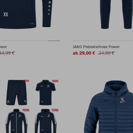
ower
JAKO Polyesterhose Power
44,99 €
ab 29,00 €
34,99 €