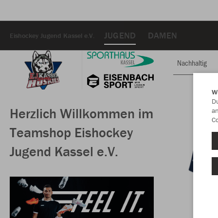
JUGEND
DAMEN
Eishockey Jugend Kassel e.V.
Nachhaltig
W
Du
Herzlich Willkommen im
an
Co
Teamshop Eishockey
Jugend Kassel e.V.