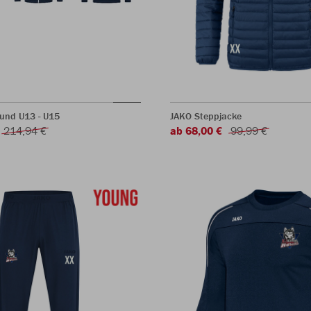
 und U13 - U15
JAKO Steppjacke
214,94 €
ab 68,00 €
99,99 €