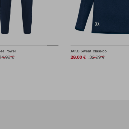
ose Power
JAKO Sweat Classico
44,99 €
28,00 €
32,99 €