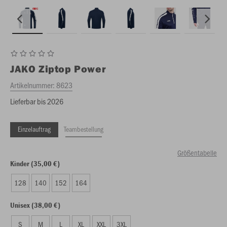
JAKO
Ziptop Power
Artikelnummer:
8623
Lieferbar bis 2026
Einzelauftrag
Teambestellung
Größentabelle
Kinder (35,00 €)
128
140
152
164
Unisex (38,00 €)
S
M
L
XL
XXL
3XL