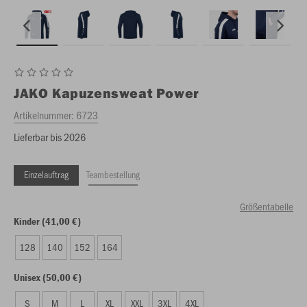
JAKO
Kapuzensweat Power
Artikelnummer:
6723
Lieferbar bis 2026
Einzelauftrag
Teambestellung
Größentabelle
Kinder (41,00 €)
128
140
152
164
Unisex (50,00 €)
S
M
L
XL
XXL
3XL
4XL