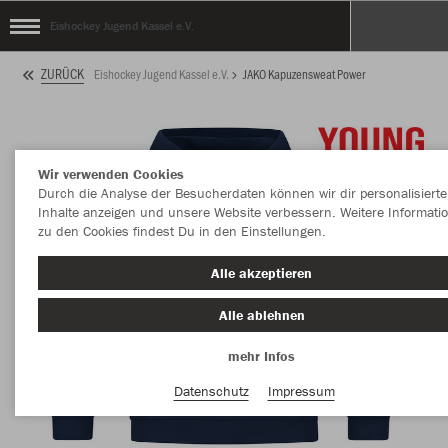
Eishockey Jugend Kassel e.V.
ZURÜCK
Eishockey Jugend Kassel e.V.
JAKO Kapuzensweat Power
Wir verwenden Cookies
Durch die Analyse der Besucherdaten können wir dir personalisierte
Inhalte anzeigen und unsere Website verbessern. Weitere Informati
zu den Cookies findest Du in den Einstellungen.
Alle akzeptieren
Alle ablehnen
mehr Infos
Datenschutz
Impressum