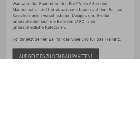
Was wäre der Sport ohne den Ball? Viele Arten des
Mannschafts- und Individualsports bauen auf dem Ball auf.
Zwischen vielen verschiedenen Designs und Größen
unterscheiden sich die Bälle von JAKO in vier
unterschiedliche Kategorien.
Hol dir jetzt deinen Ball für das Spiel und für das Training.
AUF GEHT ES ZU DEN BALLPAKETEN!
Kaufe Deinen Geschenkgutschein zum Verschenken!