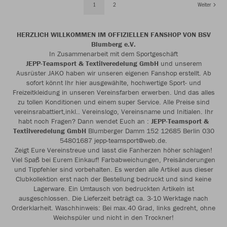
1
2
Weiter
HERZLICH WILLKOMMEN IM OFFIZIELLEN FANSHOP VON BSV
Blumberg e.V.
In Zusammenarbeit mit dem Sportgeschäft
JEPP-Teamsport & Textilveredelung GmbH
und unserem
Ausrüster JAKO haben wir unseren eigenen Fanshop erstellt. Ab
sofort könnt Ihr hier ausgewählte, hochwertige Sport- und
Freizeitkleidung in unseren Vereinsfarben erwerben. Und das alles
zu tollen Konditionen und einem super Service. Alle Preise sind
vereinsrabattiert,inkl.. Vereinslogo, Vereinsname und Initialen. Ihr
habt noch Fragen? Dann wendet Euch an :
JEPP-Teamsport &
Textilveredelung GmbH
Blumberger Damm 152 12685 Berlin 030
54801687 jepp-teamsport@web.de.
Zeigt Eure Vereinstreue und lasst die Fanherzen höher schlagen!
Viel Spaß bei Eurem Einkauf! Farbabweichungen, Preisänderungen
und Tippfehler sind vorbehalten. Es werden alle Artikel aus dieser
Clubkollektion erst nach der Bestellung bedruckt und sind keine
Lagerware. Ein Umtausch von bedruckten Artikeln ist
ausgeschlossen. Die Lieferzeit beträgt ca. 3-10 Werktage nach
Orderklarheit. Waschhinweis: Bei max.40 Grad, links gedreht, ohne
Weichspüler und nicht in den Trockner!