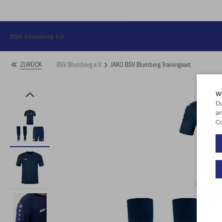
BSV Blumberg e.V.
BSV Blumberg e.V.
JAKO BSV Blumberg Trainingsset
ZURÜCK
W
Du
an
Co