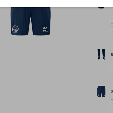
T
S
S