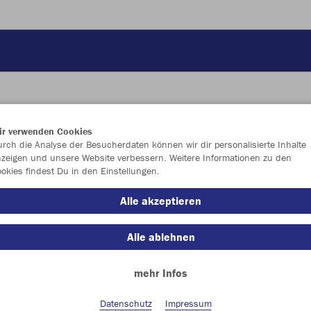
ir verwenden Cookies
JAK
rch die Analyse der Besucherdaten können wir dir personalisierte Inhalte
zeigen und unsere Website verbessern. Weitere Informationen zu den
Trai
okies findest Du in den Einstellungen.
Alle akzeptieren
Set-Bes
Alle ablehnen
mehr Infos
Datenschutz
Impressum