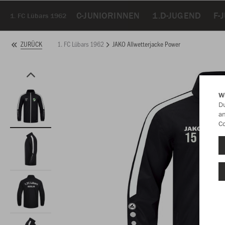
C-JUNIORINNEN
1.D-JUGEND
F-
1. FC Lübars 1962
1. FC Lübars 1962
JAKO Allwetterjacke Power
ZURÜCK
W
Du
an
Co