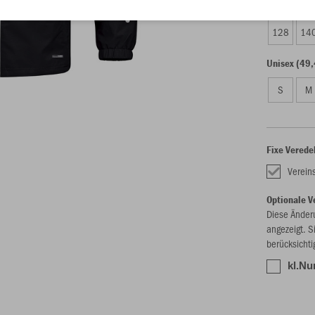
Kinder (43,
128
14
Unisex (49,
S
M
Fixe Verede
Verein
Optionale V
Diese Änder
angezeigt. S
berücksichti
kl.Nu