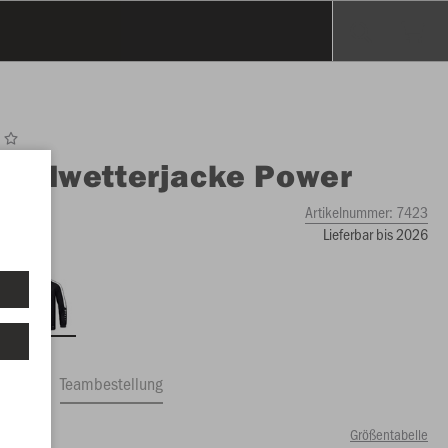
O
Allwetterjacke Power
Artikelnummer:
7423
Lieferbar bis 2026
ftrag
Teambestellung
Größentabelle