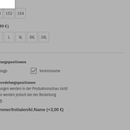
49 €)
0
152
164
49 €)
L
XL
XXL
3XL
lungspositionen
slogo
Vereinsname
eredelungspositionen
ungen werden in der Produktvorschau nicht
ie werden jedoch bei der Bestellung
gt.
mmer/Initialen/kl.Name (+3,00 €)