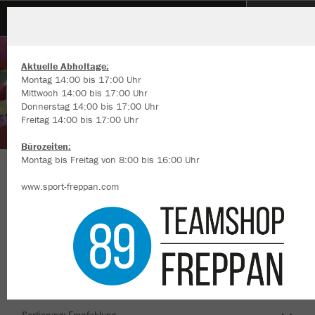
1. RCV Die Wolfsstecher
Aktuelle Abholtage:
Montag 14:00 bis 17:00 Uhr
Mittwoch 14:00 bis 17:00 Uhr
Donnerstag 14:00 bis 17:00 Uhr
Freitag 14:00 bis 17:00 Uhr
Wir verwenden Cookies
Durch die Analyse der Besucherdaten können wir dir personalisierte
Bürozeiten:
Inhalte anzeigen und unsere Website verbessern. Weitere Informati
Montag bis Freitag von 8:00 bis 16:00 Uhr
zu den Cookies findest Du in den Einstellungen.
Herzlich Willkommen im Teamshop 1. RCV Die
www.sport-freppan.com
Alle akzeptieren
Wolfsstecher
Alle ablehnen
mehr Infos
Nachhaltig
Farbe
Datenschutz
Impressum